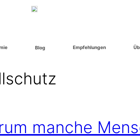
mie
Empfehlungen
Üb
Blog
llschutz
arum manche Men