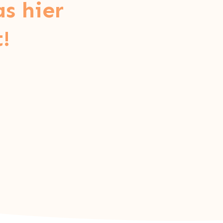
s hier
!