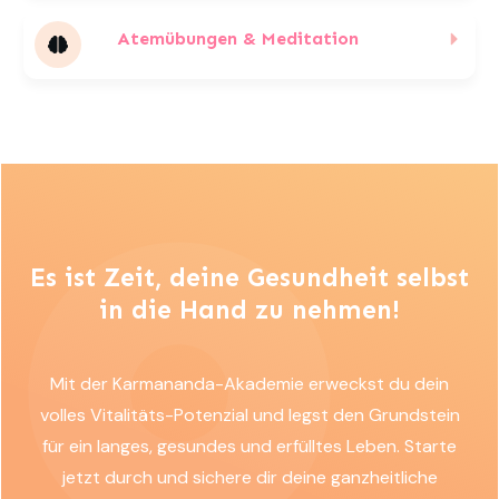
Atemübungen & Meditation
Es ist Zeit, deine Gesundheit selbst
in die Hand zu nehmen!
Mit der Karmananda-Akademie erweckst du dein
volles Vitalitäts-Potenzial und legst den Grundstein
für ein langes, gesundes und erfülltes Leben. Starte
jetzt durch und sichere dir deine ganzheitliche