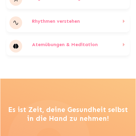
Rhythmen verstehen
Atemübungen & Meditation
Es ist Zeit, deine Gesundheit selbst
in die Hand zu nehmen!